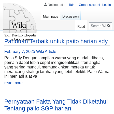
Not logged in
Talk
Create account
Log in
Main page
Discussion
Search
Read
wikikali.com
Panduan Terbaik untuk paito harian sdy
February 7, 2025
Wiki Article
Paito Sdy Dengan tampilan warna yang mudah dibaca,
pemain dapat lebih cepat mengidentifikasi tren angka
yang sering muncul, memungkinkan mereka untuk
merancang strategi taruhan yang lebih efektif. Paito Warna
ini menjadi alat ya
read more
Pernyataan Fakta Yang Tidak Diketahui
Tentang paito SGP harian